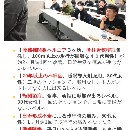
【
腰椎椎間板ヘルニア
３ヶ所、
脊柱管狭窄症
併
発し、100m以上の歩行が困難な４０代男性
】が
約2ヶ月週1回で改善。日常生活で痛みが生じな
いレベルへ
【
20年以上の不眠症
。睡眠導入剤服用。80代女
性
】二度のセッションで、服用なし。本人がス
トレスなく入眠出来るレベルへ
【
顎関節症。
食事、会話に影響が出るレベル。
30代女性
】一回のセッションで、日常に支障が
ないレベルへ
【
臼蓋形成不全
による歩行時の痛み。50代女
性
】1ヶ月週1回で歩行時の痛みがなくなる
【
睡眠障害
。平日は2から3時間睡眠。たまに睡