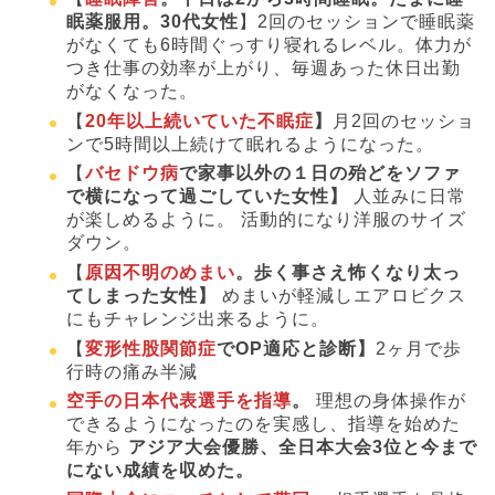
眠薬服用。30代女性
】2回のセッションで睡眠薬
がなくても6時間ぐっすり寝れるレベル。体力が
つき仕事の効率が上がり、毎週あった休日出勤
がなくなった。​
【
20年以上続いていた不眠症
】
月2回のセッショ
ンで5時間以上続けて眠れるようになった。
【
バセドウ病
で家事以外の１日の殆どをソファ
で横になって過ごしていた女性】
人並みに日常
が楽しめるように。 活動的になり洋服のサイズ
ダウン。
【
原因不明のめまい
。歩く事さえ怖くなり太っ
てしまった女性】
めまいが軽減しエアロビクス
にもチャレンジ出来るように。
【
変形性股関節症
でOP適応と診断】
2ヶ月で歩
行時の痛み半減
空手の日本代表選手を指導
。
理想の身体操作が
できるようになったのを実感し、指導を始めた
年から
アジア大会優勝、全日本大会3位と今まで
にない成績を収めた。