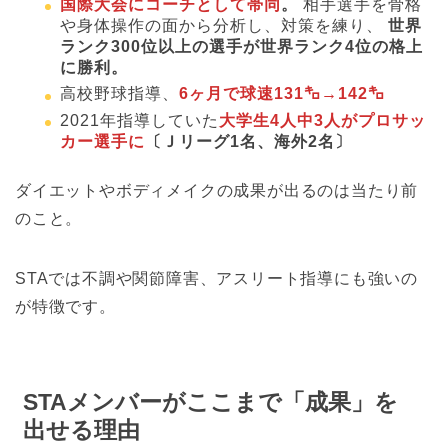
国際大会にコーチとして帯同
。
相手選手を骨格
や身体操作の面から分析し、対策を練り、
世界
ランク300位以上の選手が世界ランク4位の格上
に勝利。
高校野球指導、
6ヶ月で球速131㌔→142㌔
2021年指導していた
大学生4人中3人がプロサッ
カー選手に
〔Ｊリーグ1名、海外2名〕
ダイエットやボディメイクの成果が出るのは当たり前
のこと。
STAでは不調や関節障害、アスリート指導にも強いの
が特徴です。
STAメンバーがここまで「成果」を
出せる理由