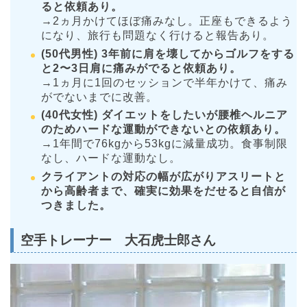
ると依頼あり。
→2ヵ月かけてほぼ痛みなし。正座もできるよう
になり、旅行も問題なく行けると報告あり。
(50代男性) 3年前に肩を壊してからゴルフをする
と2〜3日肩に痛みがでると依頼あり。
→1ヵ月に1回のセッションで半年かけて、痛み
がでないまでに改善。
(40代女性) ダイエットをしたいが腰椎ヘルニア
のためハードな運動ができないとの依頼あり。
→1年間で76kgから53kgに減量成功。食事制限
なし、ハードな運動なし。
クライアントの対応の幅が広がりアスリートと
から高齢者まで、確実に効果をだせると自信が
つきました。
空手トレーナー 大石虎士郎さん