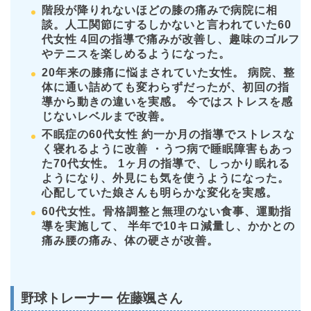
階段が降りれないほどの膝の痛みで病院に相
談。人工関節にするしかないと言われていた60
代女性 4回の指導で痛みが改善し、趣味のゴルフ
やテニスを楽しめるようになった。
20年来の膝痛に悩まされていた女性。 病院、整
体に通い詰めても変わらずだったが、初回の指
導から動きの違いを実感。 今ではストレスを感
じないレベルまで改善。
不眠症の60代女性 約一か月の指導でストレスな
く寝れるように改善 ・うつ病で睡眠障害もあっ
た70代女性。 1ヶ月の指導で、しっかり眠れる
ようになり、外見にも気を使うようになった。
心配していた娘さんも明らかな変化を実感。
60代女性。骨格調整と無理のない食事、運動指
導を実施して、 半年で10キロ減量し、かかとの
痛み腰の痛み、体の硬さが改善。
野球トレーナー 佐藤颯さん