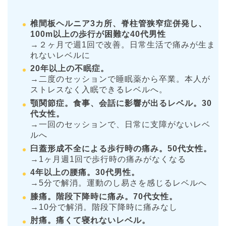
椎間板ヘルニア3カ所、脊柱管狭窄症併発し、
100m以上の歩行が困難な40代男性
→２ヶ月で週1回で改善。日常生活で痛みが生ま
れないレベルに
20年以上の不眠症。
→二度のセッションで睡眠薬から卒業。本人が
ストレスなく入眠できるレベルへ。
顎関節症。食事、会話に影響が出るレベル。30
代女性。
→一回のセッションで、日常に支障がないレベ
ルへ
臼蓋形成不全による歩行時の痛み。50代女性。
→1ヶ月週1回で歩行時の痛みがなくなる
4年以上の腰痛。30代男性。
→5分で解消。運動のし易さを感じるレベルへ
膝痛。階段下降時に痛み。70代女性。
→10分で解消。階段下降時に痛みなし
肘痛。痛くて寝れないレベル。