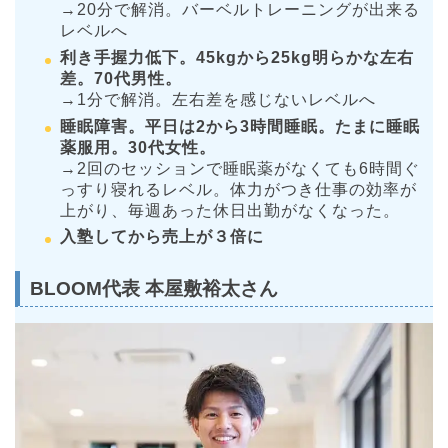
→20分で解消。バーベルトレーニングが出来る
レベルへ
利き手握力低下。45kgから25kg明らかな左右
差。70代男性。
→1分で解消。左右差を感じないレベルへ
睡眠障害。平日は2から3時間睡眠。たまに睡眠
薬服用。30代女性。
→2回のセッションで睡眠薬がなくても6時間ぐ
っすり寝れるレベル。体力がつき仕事の効率が
上がり、毎週あった休日出勤がなくなった。​
入塾してから売上が３倍に
BLOOM代表
本屋敷裕太さん